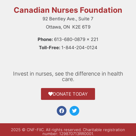
Canadian Nurses Foundation
92 Bentley Ave., Suite 7
Ottawa, ON K2E 6T9
Phone:
613-680-0879 x 221
Toll-Free:
1-844-204-0124
Invest in nurses, see the difference in health
care.
DONATE TODAY
2025 © CNF-FIIC. All rights reserved​. Charitable registration
number: 129870713RR0001.